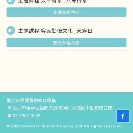
主題課程 太平有象_六牙白象
import_contacts
查看課程內容
主題課程 客家勤儉文化_天穿日
import_contacts
查看課程內容
臺北市華藏實驗教育機構
台北市萬華區艋舺大道389號 (大理國小勤樸樓三樓)
02-2302-0129
© 2022
Greatest Idea Strategy Co.,Ltd
All rights reserved.