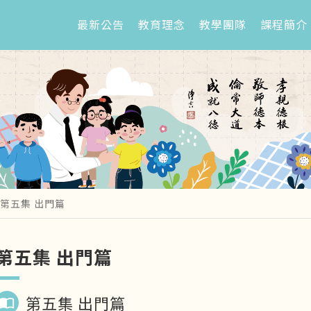
最新公告
教育理念
教學團隊
課程簡介
第五集 出門篇
第五集 出門篇
第五集 出門篇
import_contacts