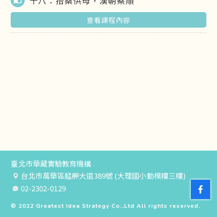
十八：抬桑供母，漢朝蔡順
import_contacts
查看課程內容
臺北市華藏實驗教育機構
台北市萬華區艋舺大道389號 (大理國小勤樸樓三樓)
02-2302-0129
© 2022
Greatest Idea Strategy Co.,Ltd
All rights reserved.