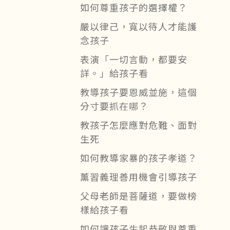
如何尊重孩子的選擇權？
嚴以律己，寬以待人才能護
念孩子
表演「一切言動，都要安
詳。」給孩子看
教導孩子要恩威並施，這個
分寸要抓在哪？
教孩子怎麼應對危難、面對
生死
如何教導家暴的孩子孝道？
薰習義理善用機會引導孩子
父母老師是菩薩道，要做榜
樣給孩子看
如何讓孩子生起恭敬與尊重