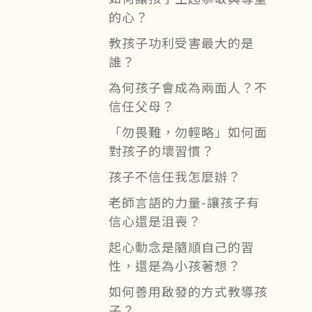
的心？
教孩子功利受害最大的是
誰？
為何孩子會成為兩面人？不
信任父母？
「勿畏難，勿輕略」如何面
對孩子的壞習慣？
孩子不信任我怎麼辦？
老師言語的力量-讓孩子有
信心還是沮喪？
起心動念是隨順自己的習
性，還是為小孩著想？
如何善用啟發的方式教導孩
子？