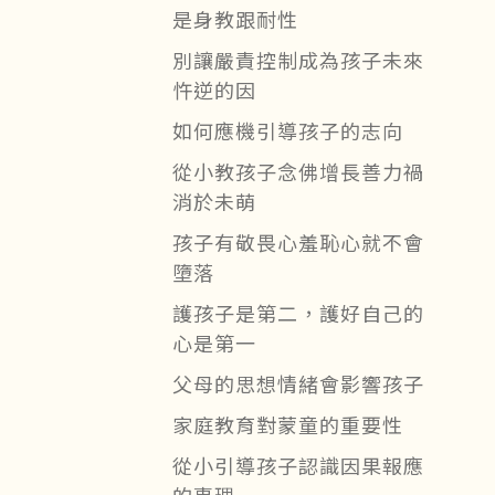
是身教跟耐性
別讓嚴責控制成為孩子未來
忤逆的因
如何應機引導孩子的志向
從小教孩子念佛增長善力禍
消於未萌
孩子有敬畏心羞恥心就不會
墮落
護孩子是第二，護好自己的
心是第一
父母的思想情緒會影響孩子
家庭教育對蒙童的重要性
從小引導孩子認識因果報應