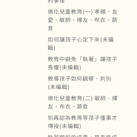
的事理
佛化兒童教育(一) 孝親、友
愛、敬師、擇友、布衣、蔬
食
如何讓孩子心定下來(未編
輯)
教育中避免「執著」讓孩子
畏懼(未編輯)
教導孩子如何觀察、判別
(未編輯)
佛化兒童教育(二) 敬師、擇
友、布衣、蔬食
別再認為教育等孩子懂事才
傳授(未編輯)