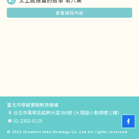
太上感應篇的故事 第六集
import_contacts
查看課程內容
臺北市華藏實驗教育機構
台北市萬華區艋舺大道389號 (大理國小勤樸樓三樓)
02-2302-0129
© 2022
Greatest Idea Strategy Co.,Ltd
All rights reserved.