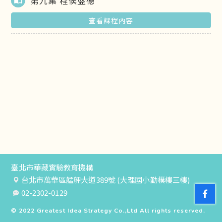
第九集 程侯盛德
import_contacts
查看課程內容
臺北市華藏實驗教育機構
台北市萬華區艋舺大道389號 (大理國小勤樸樓三樓)
02-2302-0129
© 2022
Greatest Idea Strategy Co.,Ltd
All rights reserved.