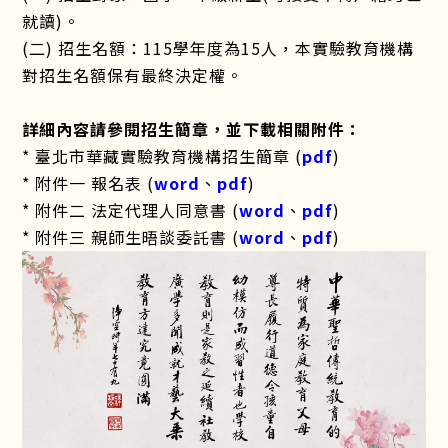
就讀)。
(二) 招生名額：115學年度為15人，本實驗教育機構
對招生名額保有最終決定權。
詳細內容請參閱招生簡章，並下載相關附件：
* 臺北市華藏實驗教育機構招生簡章 (
pdf
)
* 附件一 報名表 (
word
、
pdf
)
* 附件二 法定代理人同意書 (
word
、
pdf
)
* 附件三 親師生晤談委託書 (
word
、
pdf
)