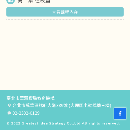
第二集 在校篇
import_contacts
查看課程內容
臺北市華藏實驗教育機構
台北市萬華區艋舺大道389號 (大理國小勤樸樓三樓)
02-2302-0129
© 2022
Greatest Idea Strategy Co.,Ltd
All rights reserved.