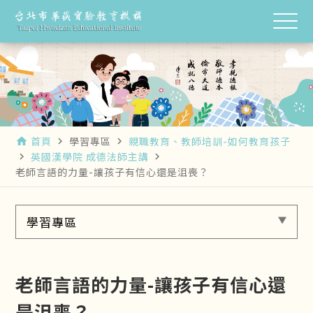
首頁
學習專區
親職教育、教師培訓-如何教育孩子
home
navigate_next
navigate_next
英國漢學院 成德法師主講
navigate_next
navigate_next
老師言語的力量-讓孩子有信心還是沮喪？
學習專區
老師言語的力量-讓孩子有信心還
是沮喪？