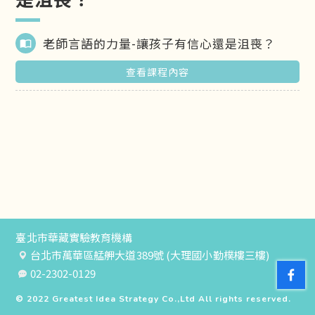
老師言語的力量-讓孩子有信心還是沮喪？
import_contacts
查看課程內容
臺北市華藏實驗教育機構
台北市萬華區艋舺大道389號 (大理國小勤樸樓三樓)
02-2302-0129
© 2022
Greatest Idea Strategy Co.,Ltd
All rights reserved.