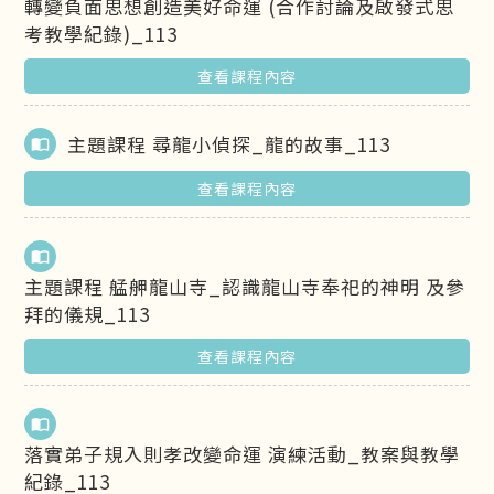
轉變負面思想創造美好命運 (合作討論及啟發式思
考教學紀錄)_113
查看課程內容
主題課程 尋龍小偵探_龍的故事_113
import_contacts
查看課程內容
import_contacts
主題課程 艋舺龍山寺_認識龍山寺奉祀的神明 及參
拜的儀規_113
查看課程內容
import_contacts
落實弟子規入則孝改變命運 演練活動_教案與教學
紀錄_113