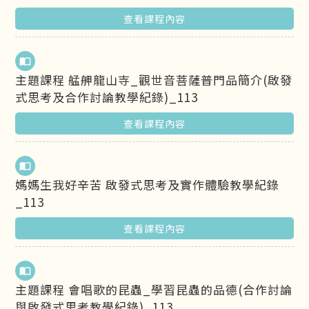
查看課程內容
import_contacts
主題課程 艋舺龍山寺_觀世音菩薩普門品簡介(啟發
式思考及合作討論教學紀錄)_113
查看課程內容
import_contacts
媽媽生我好辛苦 啟發式思考及實作體驗教學紀錄
_113
查看課程內容
import_contacts
主題課程 會唱歌的昆蟲_學習昆蟲的品德(合作討論
與啟發式思考教學紀錄)_113