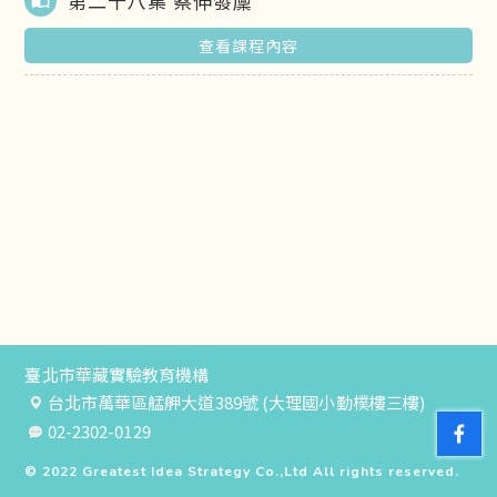
第二十八集 蔡伸發廩
import_contacts
查看課程內容
臺北市華藏實驗教育機構
台北市萬華區艋舺大道389號 (大理國小勤樸樓三樓)
02-2302-0129
© 2022
Greatest Idea Strategy Co.,Ltd
All rights reserved.