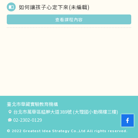
如何讓孩子心定下來(未編輯)
import_contacts
查看課程內容
臺北市華藏實驗教育機構
台北市萬華區艋舺大道389號 (大理國小勤樸樓三樓)
02-2302-0129
© 2022
Greatest Idea Strategy Co.,Ltd
All rights reserved.