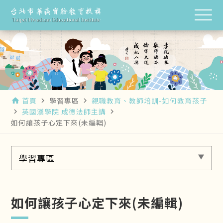
首頁
學習專區
親職教育、教師培訓-如何教育孩子
home
navigate_next
navigate_next
英國漢學院 成德法師主講
navigate_next
navigate_next
如何讓孩子心定下來(未編輯)
學習專區
如何讓孩子心定下來(未編輯)