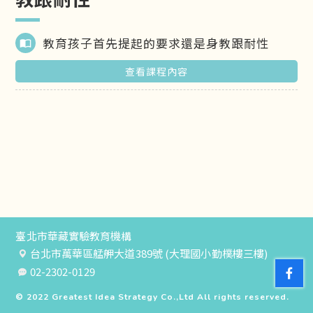
教育孩子首先提起的要求還是身教跟耐性
import_contacts
查看課程內容
臺北市華藏實驗教育機構
台北市萬華區艋舺大道389號 (大理國小勤樸樓三樓)
02-2302-0129
© 2022
Greatest Idea Strategy Co.,Ltd
All rights reserved.