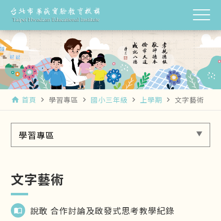
首頁
學習專區
國小三年級
上學期
文字藝術
home
navigate_next
navigate_next
navigate_next
navigate_next
學習專區
文字藝術
說敢 合作討論及啟發式思考教學紀錄
import_contacts