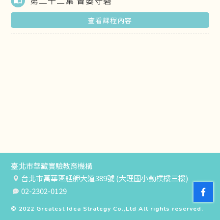
第二十二集 曾晏守砦
import_contacts
查看課程內容
臺北市華藏實驗教育機構
台北市萬華區艋舺大道389號 (大理國小勤樸樓三樓)
02-2302-0129
© 2022
Greatest Idea Strategy Co.,Ltd
All rights reserved.