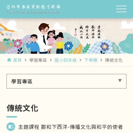
首頁
學習專區
國小四年級
下學期
傳統文化
home
navigate_next
navigate_next
navigate_next
navigate_next
學習專區
傳統文化
主題課程 鄭和下西洋-傳播文化與和平的使者
import_contacts