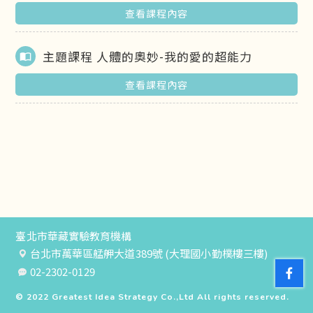
查看課程內容
主題課程 人體的奧妙-我的愛的超能力
import_contacts
查看課程內容
臺北市華藏實驗教育機構
台北市萬華區艋舺大道389號 (大理國小勤樸樓三樓)
02-2302-0129
© 2022
Greatest Idea Strategy Co.,Ltd
All rights reserved.