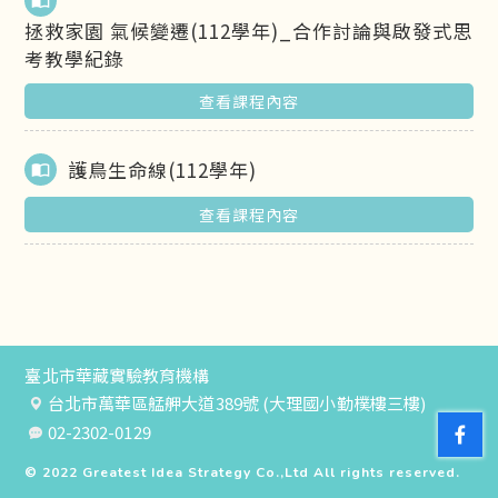
import_contacts
拯救家園 氣候變遷(112學年)_合作討論與啟發式思
考教學紀錄
查看課程內容
護鳥生命線(112學年)
import_contacts
查看課程內容
臺北市華藏實驗教育機構
台北市萬華區艋舺大道389號 (大理國小勤樸樓三樓)
02-2302-0129
© 2022
Greatest Idea Strategy Co.,Ltd
All rights reserved.