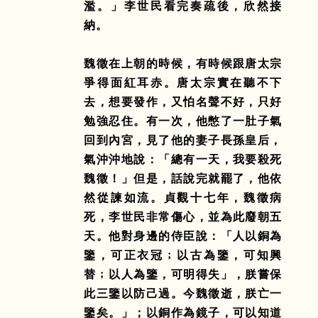
濫。」李世民看完奏疏後，欣然接
納。
魏徵在上朝的時候，有時候跟唐太宗
爭得面紅耳赤。唐太宗實在聽不下
去，想要發作，又怕名聲不好，只好
勉強忍住。有一次，他憋了一肚子氣
回到內宮，見了他的妻子長孫皇后，
氣沖沖地說：「總有一天，我要殺死
魏徵！」但是，話說完就罷了，他依
然從諫如流。貞觀十七年，魏徵病
死，李世民非常傷心，並為此廢朝五
天。他對身邊的侍臣說：「人以銅為
鑒，可正衣冠﹔以古為鑒，可知興
替﹔以人為鑒，可明得失」，朕嘗保
此三鑒以防己過。今魏徵逝，朕亡一
鑒矣。」；以銅作為鏡子，可以知道