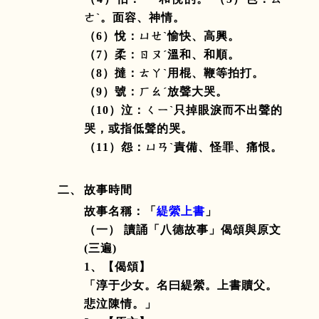
ㄜˋ。面容、神情。
（
6
）悅：ㄩㄝˋ愉快、高興。
（
7
）柔：ㄖㄡˊ溫和、和順。
（
8
）撻：ㄊㄚˋ用棍、鞭等拍打。
（
9
）號：ㄏㄠˊ放聲大哭。
（
10
）泣：ㄑㄧˋ只掉眼淚而不出聲的
哭，或指低聲的哭。
（
11
）怨：ㄩㄢˋ責備、怪罪、痛恨。
二、
故事時間
故事名稱：「
緹縈上書
」
（一） 讀誦「八德故事」偈頌與原文
(
三遍
)
1
、【偈頌】
「淳于少女。名曰緹縈。上書贖父。
悲泣陳情。」