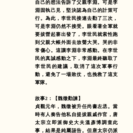
自己的想法告訴了父親李淵。可是李
淵固執己見，堅決認為自己的計策可
行。為此，李世民接連去勸了三次，
可是李淵仍然不接受。眼看著全軍就
要拔營起寨出發了，李世民就索性跑
到父親大帳外面去放聲大哭。哭的非
常傷心。這讓李淵非常感動。在李世
民的真誠感動之下，李淵最終聽取了
李世民的建議，取消了這次軍事行
動，避免了一場敗仗，也挽救了這支
軍隊。
故事
2
：【魏徵勸諫】
貞觀元年，魏徵被升任尚書左丞。當
時有人奏告他私自提拔親戚作官，唐
太宗立即派御史大夫溫彥博調查此
事，結果是純屬誣告。但唐太宗仍派