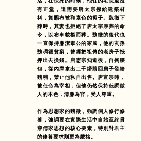
活，在快死的時候，他住的宅院還沒
有正堂，還需要唐太宗撥給建築材
料，賞賜布被和素色的褥子。魏徵下
葬時，其妻也拒絕了唐太宗厚葬的命
令，以布車載柩而葬。魏徵的後代也
一直保持廉潔奉公的家風，他的玄孫
魏稠很貧窮，曾經把祖傳的老房子抵
押出去換錢。唐憲宗知道後，自掏腰
包，從內庫拿出二千緡贖回房子發給
魏稠，禁止他私自出售。唐宣宗時，
被任命為宰相，但他仍然保持低調做
人的本色，清廉為官，受人尊重。
作為思想家的魏徵，強調個人修行修
養，強調要在實際生活中自始至終貫
穿儒家思想的核心要素，特別對君主
的修養要求則更為嚴格。