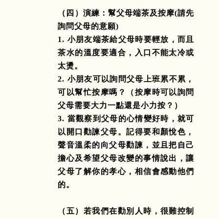
（四）演練：幫父母端茶及按摩
(
請先
詢問父母的意願
)
1.
小朋友端茶給父母時要輕放，而且
茶水的溫度要適合，入口不能太冷或
太燙。
2.
小朋友可以詢問父母上班累不累，
可以幫忙按摩嗎？（按摩時可以詢問
父母需要大力一點還是小力按？）
3.
當觀察到父母的心情變好時，就可
以開口勸諫父母。記得要和顏悅色，
聲音溫柔的向父母勸諫，並且把自己
擔心及希望父母改變的事情說出，讓
父母了解你的孝心，相信會感動他們
的。
（五）若我們在勸別人時，很難控制