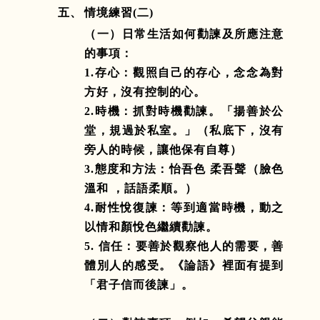
五、
情境練習
(
二
)
（一）日常生活如何勸諫及所應注意
的事項：
1.
存心：觀照自己的存心，念念為對
方好，沒有控制的心。
2.
時機：抓對時機勸諫。「揚善於公
堂，規過於私室。」（私底下，沒有
旁人的時候，讓他保有自尊）
3.
態度和方法：怡吾色 柔吾聲（臉色
溫和 ，話語柔順。）
4.
耐性悅復諫：等到適當時機，動之
以情和顏悅色繼續勸諫。
5.
信任：要善於觀察他人的需要，善
體別人的感受。《論語》裡面有提到
「君子信而後諫」。