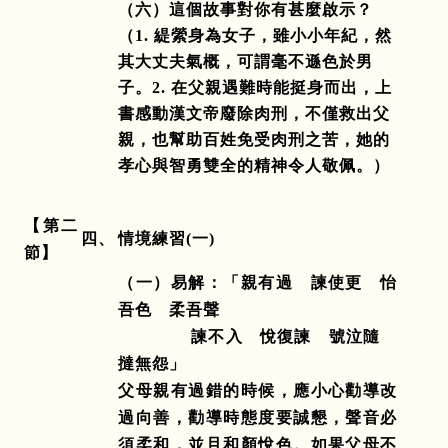
（六）這個故事對你有甚麼啟示？
（
1.
緹縈身為女子，雖小小年紀，然
其大丈夫氣概，可謂毫不遜色於男
子。
2.
在父親遇難時能挺身而出，上
書感動漢文帝廢除肉刑，不僅救出父
親，也幫助百姓免受肉刑之苦，她的
孝心與智勇雙全的精神令人敬佩。）
【第二
四、
情境練習
(
一
)
節】
（一）易解：「親有過 諫使更 怡
吾色 柔吾聲
諫不入 悅復諫 號泣隨
撻無怨」
父母親有過錯的時候，應小心勸導改
過向善，勸導時態度要誠懇，聲音必
須柔和，並且和顏悅色。如果父母不