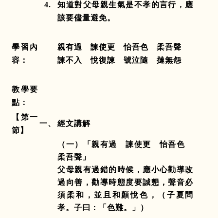
4.
知道對父母親生氣是不孝的言行，應
該要儘量避免。
學習內
親有過 諫使更 怡吾色 柔吾聲
容
：
諫不入 悅復諫 號泣隨 撻無怨
教學要
點：
【第一
一、
經文講解
節】
（一）「親有過 諫使更 怡吾色
柔吾聲」
父母親有過錯的時候，應小心勸導改
過向善，勸導時態度要誠懇，聲音必
須柔和，並且和顏悅色，（子夏問
孝。子曰：「色難。」）