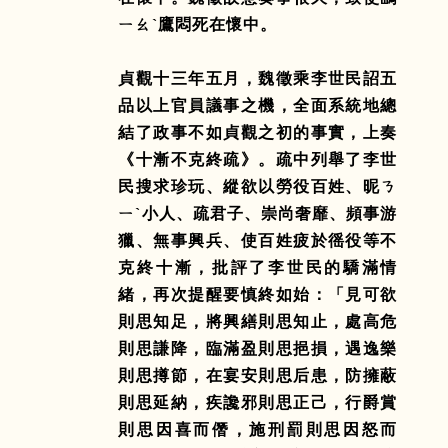
ㄧㄠˋ鷹悶死在懷中。
貞觀十三年五月，魏徵乘李世民詔五
品以上官員議事之機，全面系統地總
結了政事不如貞觀之初的事實，上奏
《十漸不克終疏》。疏中列舉了李世
民搜求珍玩、縱欲以勞役百姓、昵ㄋ
ㄧˋ小人、疏君子、崇尚奢靡、頻事游
獵、無事興兵、使百姓疲於徭役等不
克終十漸，批評了李世民的驕滿情
緒，再次提醒要慎終如始：「見可欲
則思知足，將興繕則思知止，處高危
則思謙降，臨滿盈則思挹損，遇逸樂
則思撙節，在宴安則思后患，防擁蔽
則思延納，疾讒邪則思正己，行爵賞
則思因喜而僭，施刑罰則思因怒而