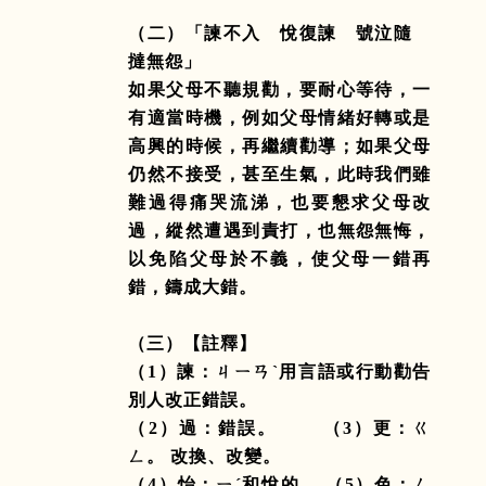
（二）「諫不入 悅復諫 號泣隨
撻無怨」
如果父母不聽規勸，要耐心等待，一
有適當時機，例如父母情緒好轉或是
高興的時候，再繼續勸導；如果父母
仍然不接受，甚至生氣，此時我們雖
難過得痛哭流涕，也要懇求父母改
過，縱然遭遇到責打，也無怨無悔，
以免陷父母於不義，使父母一錯再
錯，鑄成大錯。
（三）【註釋】
（
1
）諫：ㄐㄧㄢˋ用言語或行動勸告
別人改正錯誤。
（
2
）過：錯誤。
（
3
）更：ㄍ
ㄥ。 改換、改變。
（
4
）怡：ㄧˊ和悅的。 （
5
）色：ㄙ