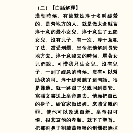
（二）【白話解釋】
漢朝時候。有箇雙姓淳于名叫緹縈
的。是齊地方的人。就是做太倉縣官
淳于意的最小女兒。淳于意生了五箇
女兒。沒有兒子。有一次、淳于意犯
了法。當受刑罰。皇帝把他解到長安
地方去。淳于意臨去的時候。罵著女
兒們說。可惜我只生女兒。沒有兒
子。一到了緩急的時候。沒有可以幫
助我的呵。淳于緹縈聽了這句話。很
是難過。就一路跟了父親同到長安。
寫張文書送上皇帝裏去。情願把自己
的身子。給官家做奴婢。來贖父親的
罪。使他可以改過自新。皇帝很可
憐、很悲哀他的孝順。就下了聖旨。
把那割鼻子割膝蓋種種的刑罰都除掉