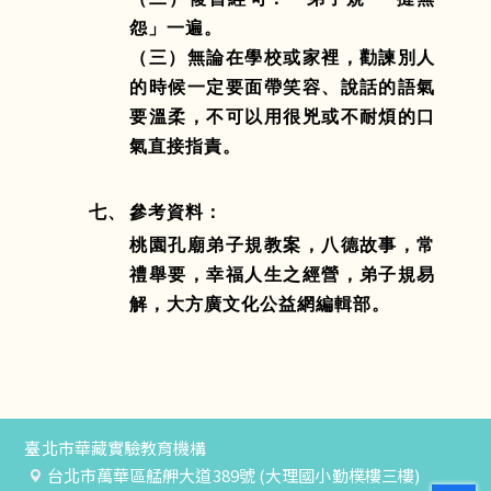
怨」一遍。
（三）無論在學校或家裡，勸諫別人
的時候一定要面帶笑容、說話的語氣
要溫柔，不可以用很兇或不耐煩的口
氣直接指責。
七、
參考資料：
桃園孔廟弟子規教案，八德故事，常
禮舉要，幸福人生之經營，弟子規易
解，大方廣文化公益網編輯部。
臺北市華藏實驗教育機構
台北市萬華區艋舺大道389號 (大理國小勤樸樓三樓)