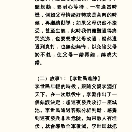
聽規勸，要耐心等待，一有適當時
機，例如父母情緒好轉或是高興的時
候，再繼續勸導；如果父母仍然不接
受，甚至生氣，此時我們雖難過得痛
哭流涕，也要懇求父母改過，縱然遭
遇到責打，也無怨無悔，以免陷父母
於不義，使父母一錯再錯，鑄成大
錯。
（二）故事
1
：【李世民進諫】
李世民年輕的時候，跟隨父親李淵打
天下。在一次戰役中，李淵作出了一
個錯誤決定：想連夜發兵攻打一座城
池。李世民通過客觀分析判斷，感覺
到連夜發兵非常危險。如果敵人有埋
伏，就會導致全軍覆滅。李世民就把