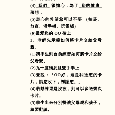
(4)_
我們
_
很擔心，為了
_
您的健康
_
著想，
(5)
衷心的希望您可以不要 （抽菸、
熬夜、滑手機、玩電腦）
(6)
最愛您的
OO
敬上
3
、老師先示範如何將卡片交給父母
親。
(1)
請學生到台前練習如何將卡片交給
父母親。
(2)
九十度躹躬且雙手奉上
(3)
並說：「
OO
好，這是我送您的卡
片，請您收下，謝謝您。」
(4)
若勸諫還是沒改，則可以多送幾次
卡片。
(5)
學生出來分別扮演父母親和孩子，
練習勸諫。