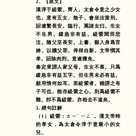
2
、【原文】
漢淳于緹縈。齊人。太倉令意之少女
也。意有五女、無子。會坐法當刑。
詔逮繫長安。臨行。罵諸女曰。生女
不生男。緩急非有益。緹縈聞而悲
泣。隨父至長安。上書、願入身爲官
婢。以贖父罪。俾得自新。文帝憫其
孝。詔除肉刑。意遂獲免。
秦定叟謂人家父母。生女不喜。只爲
緩急非有益五字。但生男未必有益。
顧用情何如耳。若緹縈者。雖謂之有
子可也。能存緹縈之心。則爲緹縈不
難。卽不爲緹縈。亦相去不遠矣。
3.
經句註解
（
1
）緹縈：ㄊㄧˊ ㄧㄥˊ。漢文帝時
的孝女，為太倉令淳于意最小的女
兒。