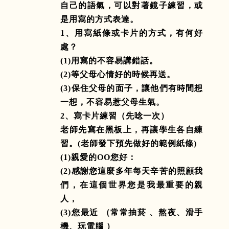
自己的語氣，可以對著鏡子練習，或
是用寫的方式表達。
1
、用寫紙條或卡片的方式，有何好
處？
(1)
用寫的不容易講錯話。
(2)
等父母心情好的時候再送。
(3)
保住父母的面子，讓他們有時間想
一想，不容易惹父母生氣。
2
、寫卡片練習（先唸一次）
老師先寫在黑板上，再讓學生各自練
習。
(
老師發下預先做好的範例紙條
)
(1)
親愛的
OO
您好：
(2)
感謝您這麼多年每天辛苦的照顧我
們，在這個世界您是我最重要的親
人，
(3)
您最近 （常常抽菸 、熬夜、滑手
機、玩電腦 ）