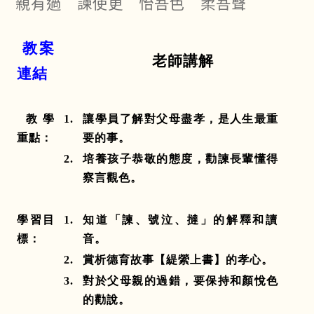
親有過 諫使更 怡吾色 柔吾聲
教案
老師講解
連結
教學
1.
讓學員了解對父母盡孝，是人生最重
重點：
要的事。
2.
培養孩子恭敬的態度，勸諫長輩懂得
察言觀色。
學習目
1.
知道「諫、號泣、撻」的解釋和讀
標：
音。
2.
賞析德育故事【緹縈上書】的孝心。
3.
對於父母親的過錯，要保持和顏悅色
的勸說。