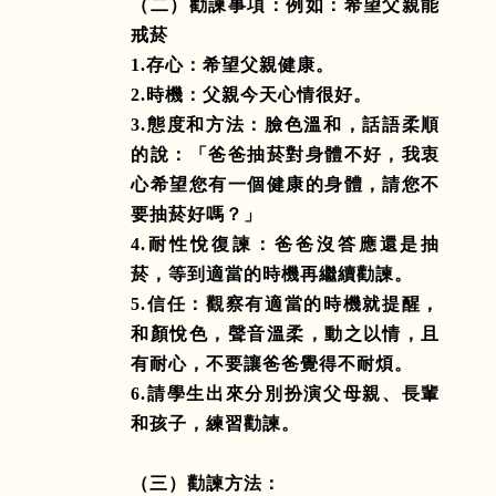
（二）勸諫事項：例如：希望父親能
戒菸
1.
存心：希望父親健康。
2.
時機：父親今天心情很好。
3.
態度和方法：臉色溫和，話語柔順
的說：「爸爸抽菸對身體不好，我衷
心希望您有一個健康的身體，請您不
要抽菸好嗎？」
4.
耐性悅復諫：爸爸沒答應還是抽
菸，等到適當的時機再繼續勸諫。
5.
信任：觀察有適當的時機就提醒，
和顏悅色，聲音溫柔，動之以情，且
有耐心，不要讓爸爸覺得不耐煩。
6.
請學生出來分別扮演父母親、長輩
和孩子，練習勸諫。
（三）勸諫方法：