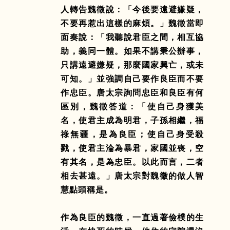
人轉告魏徵說：「今後要遠避嫌疑，
不要再惹出這樣的麻煩。」魏徵當即
面奏說：「我聽說君臣之間，相互協
助，義同一體。如果不講秉公辦事，
只講遠避嫌疑，那麼國家興亡，或未
可知。」並強調自己要作良臣而不要
作忠臣。唐太宗詢問忠臣和良臣有何
區別，魏徵答道：「使自己身獲美
名，使君主成為明君，子孫相繼，福
祿無疆，是為良臣；使自己身受殺
戮，使君主淪為暴君，家國並喪，空
有其名，是為忠臣。以此而言，二者
相去甚遠。」唐太宗對魏徵的做人智
慧點頭稱是。
作為良臣的魏徵，一直過著儉樸的生