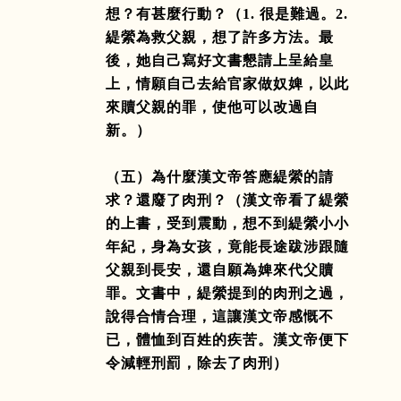
想？有甚麼行動？（
1.
很是難過。
2.
緹縈為救父親，想了許多方法。最
後，她自己寫好文書懇請上呈給皇
上，情願自己去給官家做奴婢，以此
來贖父親的罪，使他可以改過自
新。）
（五）為什麼漢文帝答應緹縈的請
求？還廢了肉刑？（漢文帝看了緹縈
的上書，受到震動，想不到緹縈小小
年紀，身為女孩，竟能長途跋涉跟隨
父親到長安，還自願為婢來代父贖
罪。文書中，緹縈提到的肉刑之過，
說得合情合理，這讓漢文帝感慨不
已，體恤到百姓的疾苦。漢文帝便下
令減輕刑罰，除去了肉刑）