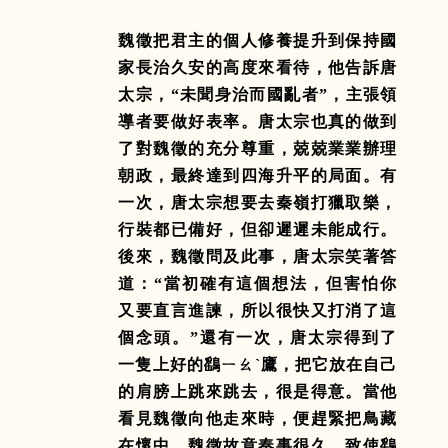
魏徵把君主的個人修養提升到保持國
家長治久安的高度來看待，他告訴唐
太宗，“未聞身治而國亂者”，主張領
導者要做好表率。唐太宗也真的做到
了對魏徵的充分尊重，兢兢業業辦理
朝政，最終達到四海升平的局面。有
一次，唐太宗想要去秦嶺打獵取樂，
行裝都已備好，但卻遲遲未能成行。
後來，魏徵問及此事，唐太宗笑著答
道：“當初確有這個想法，但害怕你
又要直言進諫，所以很快又打消了這
個念頭。”還有一次，唐太宗得到了
一隻上好的鷂ㄧㄠˋ鷹，把它放在自己
的肩膀上跳來跳去，很是得意。當他
看見魏徵向他走來時，便趕緊把鳥藏
在懷中。魏徵故意奏事很久，致使鷂