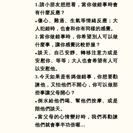
1.
請小朋友想想看，當你做錯事時會
有什麼反應？
傷心、難過、生氣等情緒反應；大
●
人犯錯時，也會和你有同樣的感覺。
2.
當你做錯事時，你希望別人可以做
什麼事，讓你感覺比較舒服？
談天、自己安靜、轉移注意力或是
●
安慰你、等等；大人也會希望有人可
以安慰他。
3.
今天如果是爸媽做錯事，你想要勸
諫他，又怕他們不開心，你可以做那
些事讓父母開心？
倒水給他們喝、幫他們按摩、或是
●
陪他們談天。
當父母的心情變好時，我們再勸諫
●
他們就會事半功倍喔…