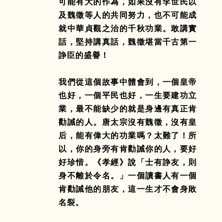
可能有大的作為，如果沒有李世民以
及魏徵等人的共同努力，也不可能成
就中華貞觀之治的千秋功業。敢講實
話，堅持講真話，魏徵堪當千古第一
諍臣的盛譽！
我們從這個故事中體會到，一個皇帝
也好，一個平民也好，一生要建功立
業，最不能缺少的就是身邊有真正肯
勸誡的人。唐太宗沒有魏徵，沒有皇
后，能有偉大的功業嗎？太難了！所
以，你的身旁有肯勸誡你的人，要好
好珍惜。《孝經》說「士有諍友，則
身不離於令名。」一個讀書人有一個
肯勸誡他的朋友，這一生才不會身敗
名裂。