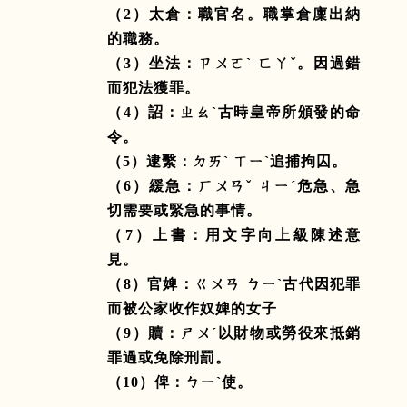
（
2
）太倉：職官名。職掌倉廩出納
的職務。
（
3
）坐法：ㄗㄨㄛˋ ㄈㄚˇ。因過錯
而犯法獲罪。
（
4
）詔：ㄓㄠˋ古時皇帝所頒發的命
令。
（
5
）逮繫：ㄉㄞˋ ㄒㄧˋ追捕拘囚。
（
6
）緩急：ㄏㄨㄢˇ ㄐㄧˊ危急、急
切需要或緊急的事情。
（
7
）上書：用文字向上級陳述意
見。
（
8
）官婢：ㄍㄨㄢ ㄅㄧˋ古代因犯罪
而被公家收作奴婢的女子
（
9
）贖：ㄕㄨˊ以財物或勞役來抵銷
罪過或免除刑罰。
（
10
）俾：ㄅㄧˋ使。