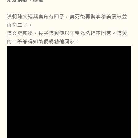
漢朝陳文矩與妻育有四子，妻死後再娶李穆姜續絃並
再育二子。
陳文矩死後，長子陳興便以守孝為名拒不回家。陳興
的二爺爺得知後便規勸他回家。