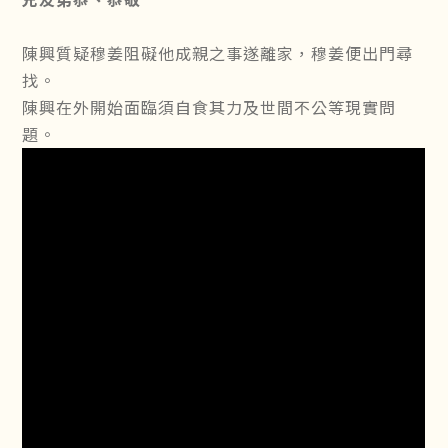
陳興質疑穆姜阻礙他成親之事遂離家，穆姜便出門尋
找。
陳興在外開始面臨須自食其力及世間不公等現實問
題。