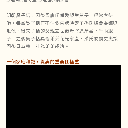
明朝吳子恬，因後母唐氏偏愛親生兒子，經常虐待
他。每當吳子恬任不住要告狀時妻子孫氏總會委婉勸
阻他。後來子恬的父親去世後母將遺產藏下千兩銀
子。之後吳子恬異母弟弟花光家產，孫氏便勸丈夫接
回後母奉養，並為弟弟戒賭。
一個家庭和諧，賢妻的重要性極重。