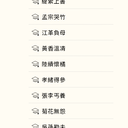
緹縈上書
孟宗哭竹
江革負母
黃香溫凊
陸績懷橘
孝緒得參
張李丐養
菊花無怨
吳孫勸夫