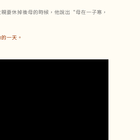
父親要休掉後母的時候，他說出“母在一子寒，
動的一天。