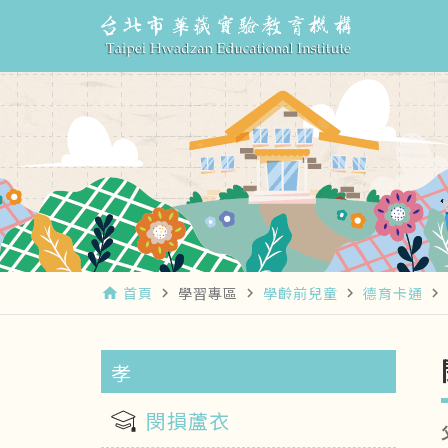
首頁
學習專區
學齡前兒童
德育卡通
home
navigate_next
navigate_next
navigate_next
navigate_next
孝
閔損蘆衣