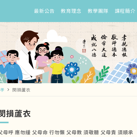
最新公告
教育理念
教學團隊
課程簡介
孝
閔損蘆衣
navigate_next
閔損蘆衣
父母呼 應勿緩 父母命 行勿懶 父母教 須敬聽 父母責 須順承