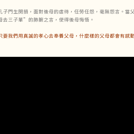
孔子門生閔損，面對後母的虐待，任勞任怨，毫無怨言。當
母去三子單”的肺腑之言，使得後母悔悟。
只要我們用真誠的孝心去奉養父母，什麼樣的父母都會有感