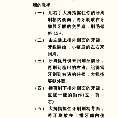
驟的教學。
（一） 用右手大拇指握住你的牙刷
刷柄內側面，將牙刷放在牙
齒與牙齦的交界處，刷毛傾
斜
45
∘。
（二） 由左邊上排外側面的牙齒、
牙齦開始，小幅度的左右來
回刷。
（三） 牙刷從外側來回刷至前牙，
再刷到嘴巴的右邊。記得當
牙刷到右邊的時候，大拇指
要朝外面。
（四） 接著刷下排外側面的牙齒，
重複一樣的動作
(
左→前→
右
)
（五） 大拇指握住牙刷刷柄背面，
將牙刷放在上排牙齒內側