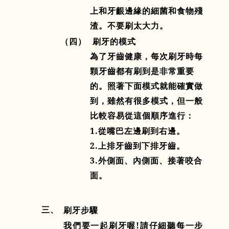
上和牙齦邊緣的細菌和食物殘
渣。不要刷太大力。
（四）
刷牙的模式
為了牙齒健康，每次刷牙時每
顆牙齒都有刷到是非常重要
的。照著下面模式就能確實做
到，雖然有很多模式，但一般
比較容易從這個順序進行：
1.
從嘴巴左邊刷到右邊。
2.
上排牙齒到下排牙齒。
3.
外
側面、內側面、接著咬合
面
。
三、
刷牙步驟
我們要一起刷牙喔
!
請仔細聽每一步