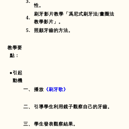
3.
性
。
刷牙影片教學「馮尼式刷牙法
/
畫圈法
4.
教學影片」
。
5.
照顧牙齒的方法
。
教學要
點：
●引起
動機
一、
播放
《刷牙歌》
二、
引導學生利用鏡子觀察自己的牙齒。
三、
學生發表觀察結果。