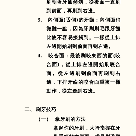
刷朝著牙齦傾斜，從後面一直刷
到前面，再刷到右邊。
3.
內側面
(
舌側
)
的牙齒：內側面稍
微難一點，因為牙刷刷毛跟牙齒
比較不容易接觸到。一樣從上排
左邊開始刷到前面再到右邊。
4.
咬合面：最後刷咬東西的面
(
咬
合面
)
，從上排左邊開始刷咬合
面。從左邊刷到前面再刷到右
邊，下排牙齒的咬合面重複一樣
動作，從左邊到右邊。
二
、
刷牙技巧
（一）
拿牙刷的方法
拿起你的牙刷，大拇指握在牙