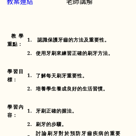
教案連結
老師講解
教學
1.
認識保護牙齒的方法及重要性。
重點：
2.
使用牙刷來練習正確的刷牙方法
。
學習目
1.
了解每天刷牙重要性
。
標：
2.
培養學生養成良好的生活習慣
。
學習內
1.
牙刷正確的握法。
容
：
2.
刷牙的步驟
。
討論刷牙對於預防牙齒疾病的重要