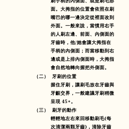
刷手柄的內側面、或是刷毛那
面。大拇指的位置會依照在刷
嘴巴的哪一邊決定從裡面改到
外面。一般來說，當慣用右手
的人刷左邊、前面、內側面的
牙齒時，他
/
她會讓大拇指在
手柄的內側面；而當移動到右
邊或是上排內側面時，大拇指
會自然地轉向握把外側面。
（二）
牙刷的位置
握住牙刷，讓刷毛放在牙齒與
牙齦交界，一般建議牙刷稍微
呈現
45
∘。
（三）
刷牙的動作
輕輕地左右來回移動刷毛
(
每
次清潔兩顆牙齒
)
，清除牙齒