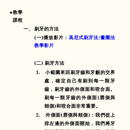
●教學
課程
一、
刷牙的方法
(
一
)
播放影片：
馮尼式刷牙法/畫圈法
教學影片
(
二
)
刷牙方法
1.
小範圍來回刷牙齒和牙齦的交界
處，確定自己有刷到每一顆牙
齒，刷牙齒的外側面和咬合面。
刷每一顆牙齒的外側面
(
唇側與
頰側
)
和咬合面非常重要。
2.
外側面
(
唇側與頰側
)
：我們從上
排左邊的外側面開始，我們將牙