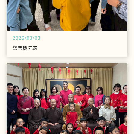
2026/03/03
歡樂慶元宵