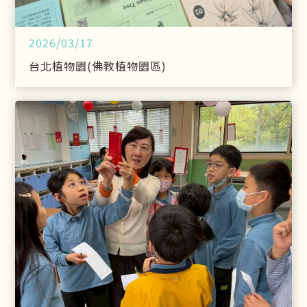
2026/03/17
台北植物園(佛教植物園區)