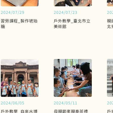
2024/07/29
2024/07/23
20
習勞課程_製作琥珀
戶外教學_臺北市立
親
糖
美術館
北
2024/06/05
2024/05/11
20
戶外教學_自來水博
母親節孝親奉茶禮
戶