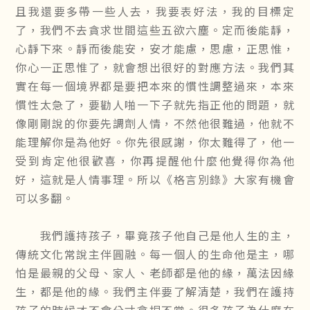
且我還要多帶一些人去，我要表好法，我的目標定
了，我們不去貪求世間這些五欲六塵。定而後能靜，
心靜下來。靜而後能安，安才能慮，思慮，正思惟，
你心一正思惟了，就會想出很好的對應方法。我們其
實在每一個境界都是要把本來的慣性調整過來，本來
慣性太急了，要勸人啪一下子就先指正他的問題，就
像剛剛說的你要先調劑人情，不然他很難過，他就不
能理解你是為他好。你先很感謝，你太難得了，他一
受到肯定他很歡喜，你再提醒他什麼他覺得你為他
好，這就是人情事理。所以《格言別錄》大家有機會
可以多翻。
我們護持孩子，畢竟孩子他自己是他人生的主，
傳統文化常說主伴圓融。每一個人的生命他是主，哪
怕是最親的父母、家人、老師都是他的緣，萬法因緣
生，都是他的緣。我們主伴要了解清楚，我們在護持
孩子的時候才不會分寸拿捏不當。很多孩子為什麼在