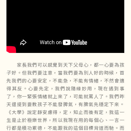
家長我們可以感覺到天下父母心，都一心要為孩
子好。但我們要注意，當我們要為別人好的時候，首
先我們的心要安定，不能急，不能有情緒，不然會適
得其反。心要先定，我們說隨緣妙用，現在遇到事
了，你一緊張情緒就上來了，可能就罵人了。我們昨
天還提到要教孩子不能發脾氣，有脾氣先穩定下來。
《大學》說定靜安慮得，定，知止而後有定，我這一
生是止於極樂世界，所以我現在用的每個心、一言一
行都是積功累德，不能跟我的這個目標背道而馳。而