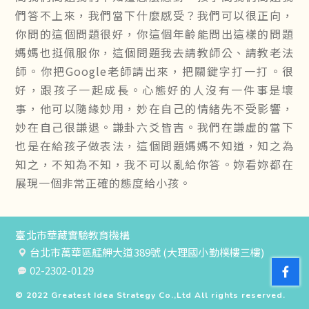
們答不上來，我們當下什麼感受？我們可以很正向，
你問的這個問題很好，你這個年齡能問出這樣的問題
媽媽也挺佩服你，這個問題我去請教師公、請教老法
師。你把Google老師請出來，把關鍵字打一打。很
好，跟孩子一起成長。心態好的人沒有一件事是壞
事，他可以隨緣妙用，妙在自己的情緒先不受影響，
妙在自己很謙退。謙卦六爻皆吉。我們在謙虛的當下
也是在給孩子做表法，這個問題媽媽不知道，知之為
知之，不知為不知，我不可以亂給你答。妳看妳都在
展現一個非常正確的態度給小孩。
臺北市華藏實驗教育機構
台北市萬華區艋舺大道389號 (大理國小勤樸樓三樓)
02-2302-0129
© 2022
Greatest Idea Strategy Co.,Ltd
All rights reserved.