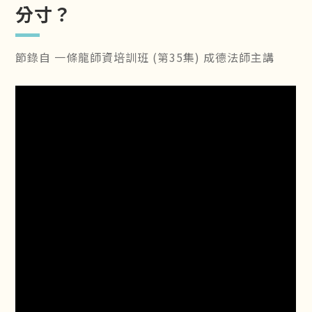
分寸？
節錄自 一條龍師資培訓班 (第35集) 成德法師主講