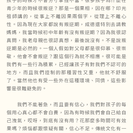
青少年的時候很叛逆？那是一個果相，因在哪？印光
祖師講的，從事上不離因果兩個字，從理上不離心
性。因為現在大家都說有叛逆期，成德還特別去請教
媽媽，我當時候初中年齡有沒有叛逆期？因為我很認
真問，我老母親也很認真想，最後說沒有。不是說叛
逆期是必然的。一個人假如對父母都是很仰慕、很崇
敬，他會不會叛逆？跟這個行為就不相應。很可能是
我們有一些行為積累，已經讓孩子有對我們不認可的
地方，而且我們控制的那種習性又重，他就不舒服
了。當然他也有受一些外在這種環境、同儕，這些影
響是很難避免的。
我們不能著急，而且要有信心，我們對孩子的每
個用心真心都不會白費，因為有時候我們會自己給自
己洩氣，哎呀，到底有沒有用？花那麼多時間可有效
果嗎？煩惱都跟懷疑有關，信心不足。傳統文化有一