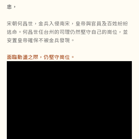
忠，
宋朝何昌世，金兵入侵南宋，皇帝與官員及百姓紛紛
逃命。何昌世任台州的司理仍然堅守自己的崗位，並
安置皇帝確保不被金兵發現。
面臨動盪之際，仍堅守崗位。