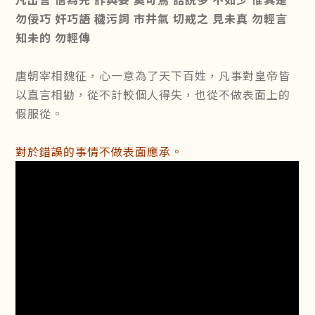
勿佞巧 奸巧語 穢污詞 市井氣 切戒之 見未真 勿輕言
知未的 勿輕傳
唐朝宰相魏征，心一意為了天下百姓，凡事對皇帝皆
以直言相勸，從不計較個人得失，也從不做表面上的
假服從。
對於錯誤的事情不做表面應承。