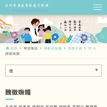
首頁
學習專區
學齡前兒童
德育卡通
信
home
navigate_next
navigate_next
navigate_next
navigate_next
navigate_next
魏徵嫵媚
信
魏徵嫵媚
凡出言 信為先 詐與妄 奚可焉 話說多 不如少 惟其是