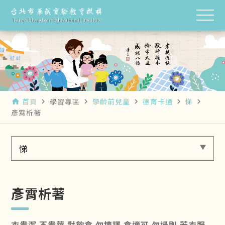
首頁
學習專區
學齡前兒童
德育卡通
悌
home
navigate_next
navigate_next
navigate_next
navigate_next
navigate_next
彥霄析著
悌
彥霄析著
衣貴潔 不貴華 對飲食 勿揀擇 食適可 勿過則 若衣服