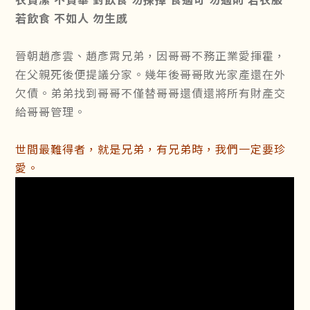
若飲食 不如人 勿生慼
晉朝趙彥雲、趙彥霄兄弟，因哥哥不務正業愛揮霍，
在父親死後便提議分家。幾年後哥哥敗光家產還在外
欠債。弟弟找到哥哥不僅替哥哥還債還將所有財產交
給哥哥管理。
世間最難得者，就是兄弟，有兄弟時，我們一定要珍
愛。