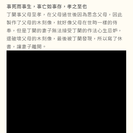
事死而事生，事亡如事存，孝之至也
丁蘭事父母至孝，在父母過世後因為思念父母，因此
製作了父母的木刻像，就好像父母在世時一樣的侍
奉，但是丁蘭的妻子無法接受丁蘭的作法心生忌妒，
還破壞父母的木刻像，最後被丁蘭發現，所以寫了休
書，讓妻子離開。