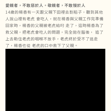
愛親者，不敢惡於人。敬親者，不敢慢於人
14歲的楊香有一天跟父親下田裡去割稻子，聽到其他
人說山裡有老虎 會吃人，就在楊香與父親工作完準備
回家時，楊香的父親被老虎給叼 走了，這時楊香為了
救父親，把老虎會吃人的問題，完全拋在腦後， 追了
上去勒住老虎的咽喉不放手，老虎終於受不了逃走
了，楊香也從 老虎的口中救下了父親。