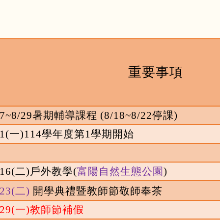
重要事項
/7~8/29
暑期輔導課程
(8/18~8/22
停課
)
1(
一
)114
學年度第
1
學期開始
/16(
二
)
戶外教學
(
富陽自然生態公園
)
/23(
二
)
開學典禮暨教師節敬師奉茶
/29(
一
)
教師節補假