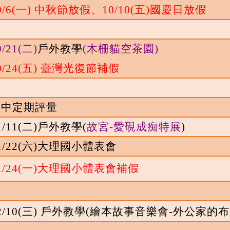
0/6(
一
)
中秋節放假、
10/10(
五
)
國慶日放假
0/21(
二
)
戶外教學
(木柵貓空茶園
)
0/24(
五
)
臺灣光復節補假
期中定期評量
1/11(
二
)
戶外教學
(
故宮-愛硯成痴特展
)
1/22(
六
)
大理國小體表會
1/24(
一
)
大理國小體表會補假
2/10(
三
)
戶外教學
(
繪本故事音樂會
-
外公家的布