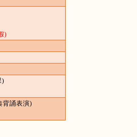
假
)
課
)
經典背誦表演)