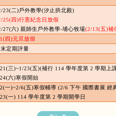
2/23(
二
)
戶外教學
(
汐止拱北殿
)
2/25(
四
)
行憲紀念日放假
2/27(
六
)
親師生戶外教學-埔心牧場
(2/13(
五
)
補
1(
四
)
元旦放假
期末定期評量
/21(
三
)~1/23(
五
)(
補行
114
學年度第
2
學期上
/24(
六
)
寒假開始
2(
一
)~2/6(
五
)
寒假輔導 (2/6 下午 國際書展 
/23(
一
) 114
學年度第
2
學期開學日